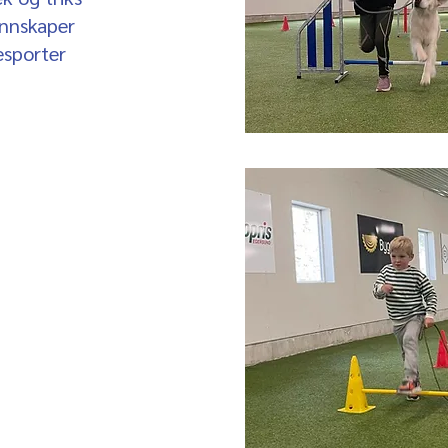
unnskaper
esporter