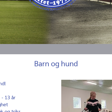
Barn og hund
nd!
 - 13 år
ghet
ek og triks