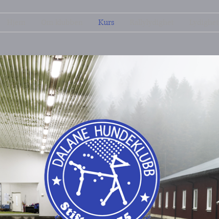
Hjem
Om klubben
Kurs
Rallylydighet
Lydighet