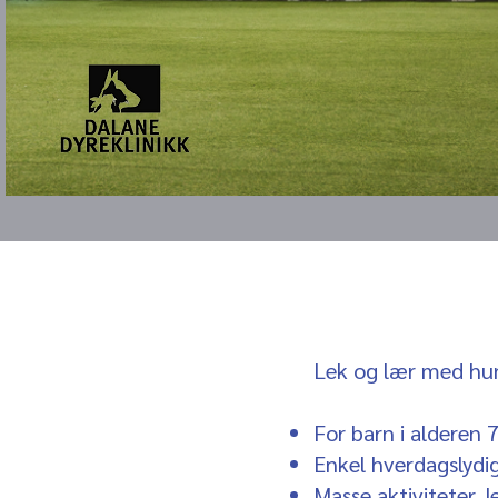
Lek og lær med hu
For barn i alderen 7
Enkel hverdagslydi
Masse aktiviteter, l